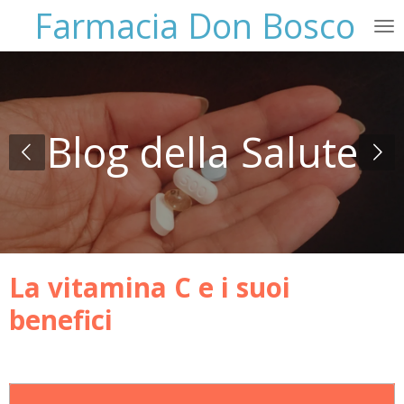
Farmacia Don Bosco
Vai
al
contenuto
principale
Blog della Salute
La vitamina C e i suoi
benefici