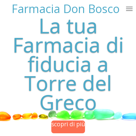
Farmacia Don Bosco
Vai
al
La tua
contenuto
principale
Farmacia di
fiducia a
Torre del
Greco
scopri di più